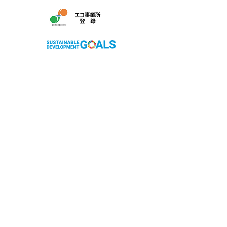
株式会社サン友創作工房
〒803-0279 北九州市小倉南区徳吉南4丁目6-4
フリーダイヤル：0120-018-395
TEL：093-967-8395
FAX：093-967-8396
ホームページ：http://www.sunyou33.co.jp
【営業時間】