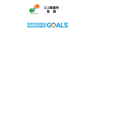
株式会社サン友創作工房
〒803-0279 北九州市小倉南区徳吉南4丁目6-4
フリーダイヤル：0120-018-395
TEL：093-967-8395
FAX：093-967-8396
ホームページ：http://www.sunyou33.co.jp
【営業時間】