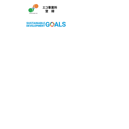
株式会社サン友創作工房
〒803-0279 北九州市小倉南区徳吉南4丁目6-4
フリーダイヤル：0120-018-395
TEL：093-967-8395
FAX：093-967-8396
ホームページ：http://www.sunyou33.co.jp
【営業時間】