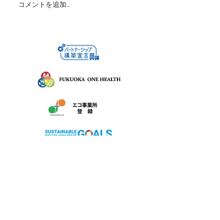
コメントを追加…
【出店レポート】北九州
家づくりで後悔
のペットイベントに参加
めに
しました！自然素材のペ
ット用品と住まいづくり
のご提案
株式会社サン友創作工房