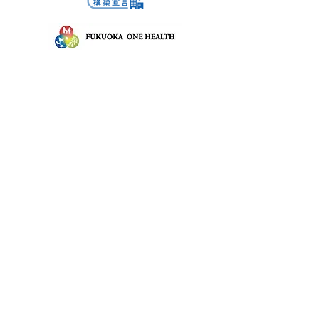
ット用品と住まいづくり
のご提案
株式会社サン友創作工房
〒803-0279 北九州市小倉南区徳吉南4丁目6-4
フリーダイヤル：0120-018-395
TEL：093-967-8395