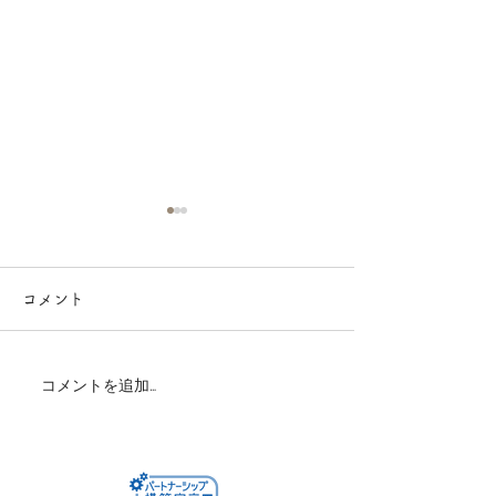
コメント
コメントを追加…
【出店レポート】北九州
家づくりで後悔
のペットイベントに参加
めに
しました！自然素材のペ