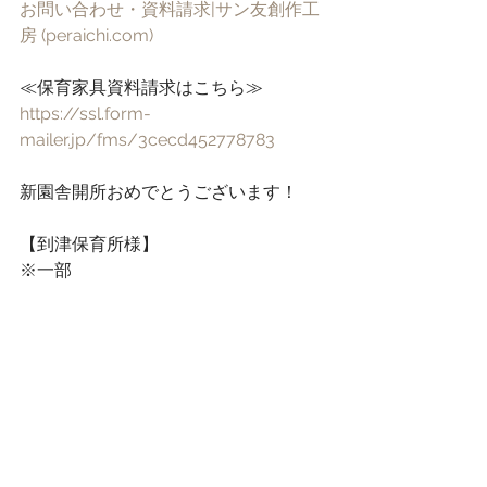
お問い合わせ・資料請求|サン友創作工
房 (
peraichi.com
)
≪保育家具資料請求はこちら≫
https://ssl.form-
mailer.jp/fms/3cecd452778783
新園舎開所おめでとうございます！
【到津保育所様】
※一部