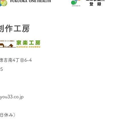
創作工房
徳吉南4丁目6-4
5
u33.co.jp
祝日休み）