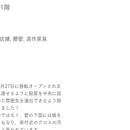
1階
店舗, 腰壁, 造作家具
5月27日に移転オープンされま
見渡せるように厨房を中央に設
いた雰囲気を演出できるよう照
りました！
のではなく、壁の下部には板を
にもなり、床付近のクロスの汚
ると言われています。