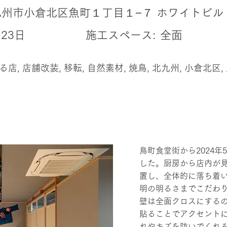
州市小倉北区魚町１丁目１−７ ホワイトビル 
月23日
施工スペース:
全面
, 店舗改装, 移転, 自然素材, 焼鳥, 北九州, 小倉北区, 
鳥町食堂街から2024年
した。厨房から店内が
置し、全体的に落ち着
明の明るさまでこだわ
壁は全面クロスにする
貼ることでアクセント
れやキズを防いでくれ